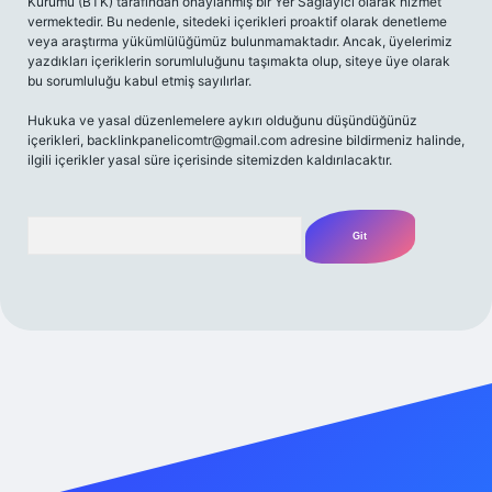
Kurumu (BTK) tarafından onaylanmış bir Yer Sağlayıcı olarak hizmet
vermektedir. Bu nedenle, sitedeki içerikleri proaktif olarak denetleme
veya araştırma yükümlülüğümüz bulunmamaktadır. Ancak, üyelerimiz
yazdıkları içeriklerin sorumluluğunu taşımakta olup, siteye üye olarak
bu sorumluluğu kabul etmiş sayılırlar.
Hukuka ve yasal düzenlemelere aykırı olduğunu düşündüğünüz
içerikleri,
backlinkpanelicomtr@gmail.com
adresine bildirmeniz halinde,
ilgili içerikler yasal süre içerisinde sitemizden kaldırılacaktır.
Arama
riş adresi