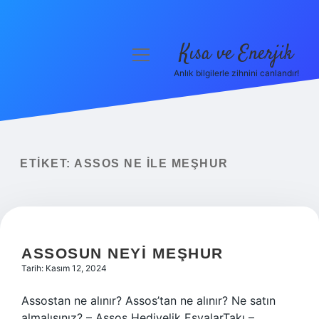
Kısa ve Enerjik
menüyü
aç
Anlık bilgilerle zihnini canlandır!
Anasayfa
Gizlilik Politikası
Yasal Uyarı
ETIKET:
ASSOS NE ILE MEŞHUR
Hakkımızda
ASSOSUN NEYI MEŞHUR
Tarih: Kasım 12, 2024
Assostan ne alınır? Assos’tan ne alınır? Ne satın
almalısınız? – Assos Hediyelik EşyalarTakı –