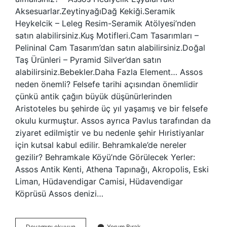
Aksesuarlar.ZeytinyağıDağ Kekiği.Seramik
Heykelcik – Leleg Resim-Seramik Atölyesi’nden
satın alabilirsiniz.Kuş Motifleri.Cam Tasarımları –
Pelininal Cam Tasarım’dan satın alabilirsiniz.Doğal
Taş Ürünleri – Pyramid Silver’dan satın
alabilirsiniz.Bebekler.Daha Fazla Element… Assos
neden önemli? Felsefe tarihi açısından önemlidir
çünkü antik çağın büyük düşünürlerinden
Aristoteles bu şehirde üç yıl yaşamış ve bir felsefe
okulu kurmuştur. Assos ayrıca Pavlus tarafından da
ziyaret edilmiştir ve bu nedenle şehir Hıristiyanlar
için kutsal kabul edilir. Behramkale’de nereler
gezilir? Behramkale Köyü’nde Görülecek Yerler:
Assos Antik Kenti, Athena Tapınağı, Akropolis, Eski
Liman, Hüdavendigar Camisi, Hüdavendigar
Köprüsü Assos denizi…
Assosun
Devamını okuyun
Yorum Bırak