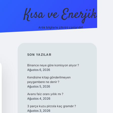
Kısa ve Enerjik
Anlık bilgilerle zihnini canlandır!
ilbet yeni
SIDEBAR
SON YAZILAR
Binance neye göre komisyon alıyor ?
Ağustos 6, 2026
Kendisine kitap gönderilmeyen
peygambere ne denir ?
Ağustos 5, 2026
Avans faiz oranı yıllık mı ?
Ağustos 4, 2026
3 parça kuzu pirzola kaç gramdır ?
Ağustos 3, 2026