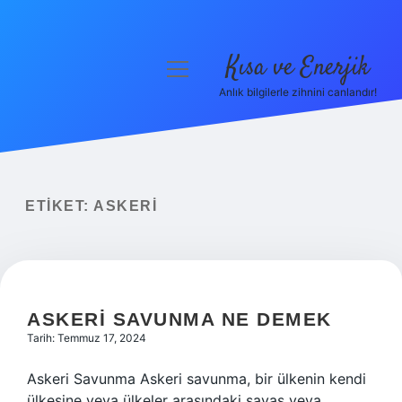
Kısa ve Enerjik
menüyü
aç
Anlık bilgilerle zihnini canlandır!
Anasayfa
Gizlilik Politikası
Yasal Uyarı
ETIKET:
ASKERI
Hakkımızda
ASKERI SAVUNMA NE DEMEK
Tarih: Temmuz 17, 2024
Askeri Savunma Askeri savunma, bir ülkenin kendi
ülkesine veya ülkeler arasındaki savaş veya