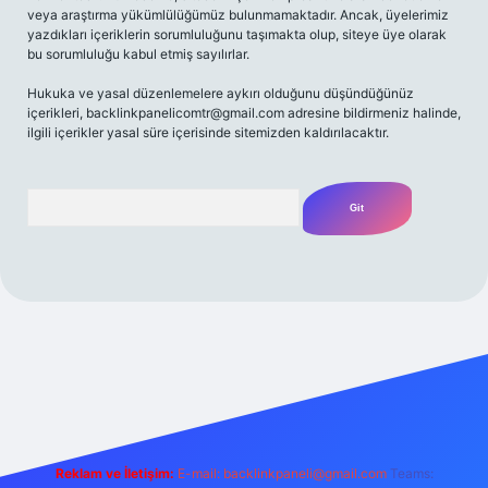
veya araştırma yükümlülüğümüz bulunmamaktadır. Ancak, üyelerimiz
yazdıkları içeriklerin sorumluluğunu taşımakta olup, siteye üye olarak
bu sorumluluğu kabul etmiş sayılırlar.
Hukuka ve yasal düzenlemelere aykırı olduğunu düşündüğünüz
içerikleri,
backlinkpanelicomtr@gmail.com
adresine bildirmeniz halinde,
ilgili içerikler yasal süre içerisinde sitemizden kaldırılacaktır.
Arama
lbet yeni giriş adresi
Reklam ve İletişim:
E-mail:
backlinkpaneli@gmail.com
Teams: