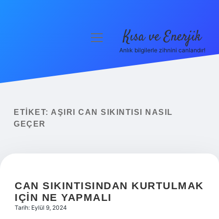
Kısa ve Enerjik
menüyü
aç
Anlık bilgilerle zihnini canlandır!
Anasayfa
Gizlilik Politikası
Yasal Uyarı
ETIKET:
AŞIRI CAN SIKINTISI NASIL
GEÇER
Hakkımızda
CAN SIKINTISINDAN KURTULMAK
IÇIN NE YAPMALI
Tarih: Eylül 9, 2024