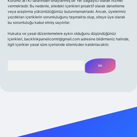
Kurumu (BTK) tarafından onaylanmış bir Yer Sağlayıcı olarak hizmet
vermektedir. Bu nedenle, sitedeki içerikleri proaktif olarak denetleme
veya araştırma yükümlülüğümüz bulunmamaktadır. Ancak, üyelerimiz
yazdıkları içeriklerin sorumluluğunu taşımakta olup, siteye üye olarak
bu sorumluluğu kabul etmiş sayılırlar.
Hukuka ve yasal düzenlemelere aykırı olduğunu düşündüğünüz
içerikleri,
backlinkpanelicomtr@gmail.com
adresine bildirmeniz halinde,
ilgili içerikler yasal süre içerisinde sitemizden kaldırılacaktır.
Arama
 giriş adresi