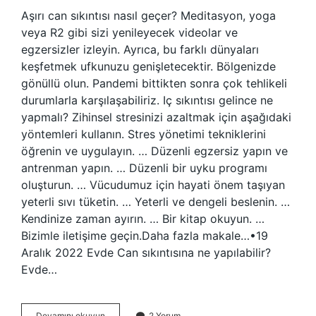
Aşırı can sıkıntısı nasıl geçer? Meditasyon, yoga
veya R2 gibi sizi yenileyecek videolar ve
egzersizler izleyin. Ayrıca, bu farklı dünyaları
keşfetmek ufkunuzu genişletecektir. Bölgenizde
gönüllü olun. Pandemi bittikten sonra çok tehlikeli
durumlarla karşılaşabiliriz. Iç sıkıntısı gelince ne
yapmalı? Zihinsel stresinizi azaltmak için aşağıdaki
yöntemleri kullanın. Stres yönetimi tekniklerini
öğrenin ve uygulayın. … Düzenli egzersiz yapın ve
antrenman yapın. … Düzenli bir uyku programı
oluşturun. … Vücudumuz için hayati önem taşıyan
yeterli sıvı tüketin. … Yeterli ve dengeli beslenin. …
Kendinize zaman ayırın. … Bir kitap okuyun. …
Bizimle iletişime geçin.Daha fazla makale…•19
Aralık 2022 Evde Can sıkıntısına ne yapılabilir?
Evde…
Can
Devamını okuyun
2 Yorum