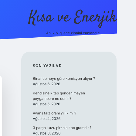
Kısa ve Enerjik
Anlık bilgilerle zihnini canlandır!
ilbet yeni giriş adres
SIDEBAR
SON YAZILAR
Binance neye göre komisyon alıyor ?
Ağustos 6, 2026
Kendisine kitap gönderilmeyen
peygambere ne denir ?
Ağustos 5, 2026
Avans faiz oranı yıllık mı ?
Ağustos 4, 2026
3 parça kuzu pirzola kaç gramdır ?
Ağustos 3, 2026