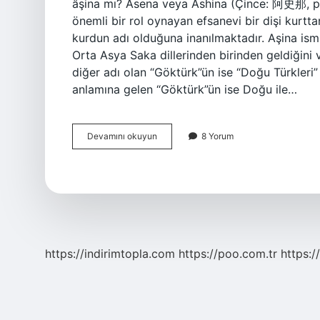
âşina mı? Asena veya Ashina (Çince: 阿史那, pin
önemli bir rol oynayan efsanevi bir dişi kurtt
kurdun adı olduğuna inanılmaktadır. Aşina ism
Orta Asya Saka dillerinden birinden geldiğini 
diğer adı olan “Göktürk”ün ise “Doğu Türkleri
anlamına gelen “Göktürk”ün ise Doğu ile…
Aşina
Devamını okuyun
8 Yorum
Olmak
Ne
Anlama
Gelir
https://indirimtopla.com
https://poo.com.tr
https:/