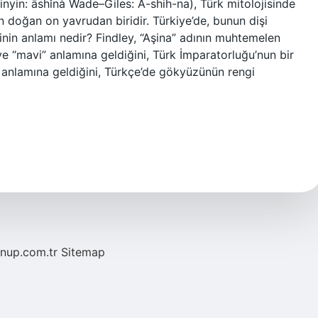
yin: āshǐnà Wade–Giles: A-shih-na), Türk mitolojisinde
an doğan on yavrudan biridir. Türkiye’de, bunun dişi
inin anlamı nedir? Findley, “Aşina” adının muhtemelen
ve “mavi” anlamına geldiğini, Türk İmparatorluğu’nun bir
” anlamına geldiğini, Türkçe’de gökyüzünün rengi
/nup.com.tr
Sitemap