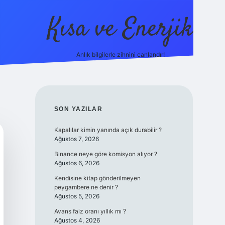
Kısa ve Enerjik
Anlık bilgilerle zihnini canlandır!
ilbet yeni giriş adres
SIDEBAR
SON YAZILAR
Kapalılar kimin yanında açık durabilir ?
Ağustos 7, 2026
Binance neye göre komisyon alıyor ?
Ağustos 6, 2026
Kendisine kitap gönderilmeyen
peygambere ne denir ?
Ağustos 5, 2026
Avans faiz oranı yıllık mı ?
Ağustos 4, 2026