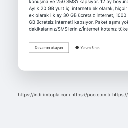
konuşma ve 250 SMS’i kapsıyor. 12 ay boyunca
Aylık 20 GB yurt içi internete ek olarak, hiçbi
ek olarak ilk ay 30 GB ücretsiz internet, 10
GB ücretsiz interneti kapsıyor. Paket aşımı y
dakikalarınız/SMS’leriniz/İnternet kotanız tü
Aşımsız
Devamını okuyun
Yorum Bırak
Internet
Paketi
Ne
Demek
https://indirimtopla.com
https://poo.com.tr
https:/