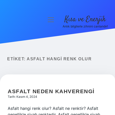
Kısa ve Enerjik
menüyü
aç
Anlık bilgilerle zihnini canlandır!
Anasayfa
Gizlilik Politikası
Yasal Uyarı
ETIKET:
ASFALT HANGI RENK OLUR
Hakkımızda
ASFALT NEDEN KAHVERENGI
Tarih: Kasım 4, 2024
Asfalt hangi renk olur? Asfalt ne renktir? Asfalt
genellikle siyah renktedir. Asfalt genellikle siyah