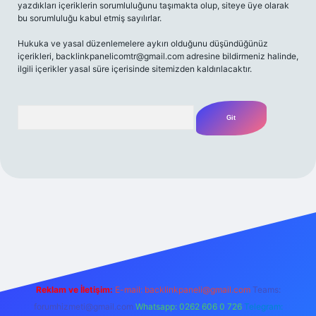
yazdıkları içeriklerin sorumluluğunu taşımakta olup, siteye üye olarak
bu sorumluluğu kabul etmiş sayılırlar.
Hukuka ve yasal düzenlemelere aykırı olduğunu düşündüğünüz
içerikleri,
backlinkpanelicomtr@gmail.com
adresine bildirmeniz halinde,
ilgili içerikler yasal süre içerisinde sitemizden kaldırılacaktır.
Arama
iriş adresi
Reklam ve İletişim:
E-mail:
backlinkpaneli@gmail.com
Teams:
forumhizmeti@gmail.com
Whatsapp: 0262 606 0 726
Telegram: