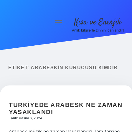
Kısa ve Enerjik
menüyü
aç
Anlık bilgilerle zihnini canlandır!
Anasayfa
Gizlilik Politikası
Yasal Uyarı
ETIKET:
ARABESKIN KURUCUSU KIMDIR
Hakkımızda
TÜRKIYEDE ARABESK NE ZAMAN
YASAKLANDI
Tarih: Kasım 6, 2024
Arabesk müzik ne zaman yasaklandı? Tam tersine,