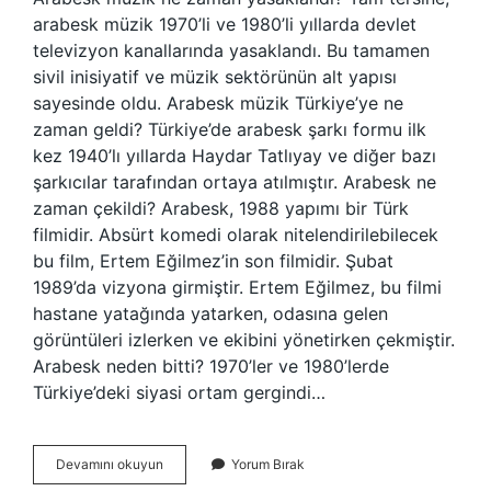
arabesk müzik 1970’li ve 1980’li yıllarda devlet
televizyon kanallarında yasaklandı. Bu tamamen
sivil inisiyatif ve müzik sektörünün alt yapısı
sayesinde oldu. Arabesk müzik Türkiye’ye ne
zaman geldi? Türkiye’de arabesk şarkı formu ilk
kez 1940’lı yıllarda Haydar Tatlıyay ve diğer bazı
şarkıcılar tarafından ortaya atılmıştır. Arabesk ne
zaman çekildi? Arabesk, 1988 yapımı bir Türk
filmidir. Absürt komedi olarak nitelendirilebilecek
bu film, Ertem Eğilmez’in son filmidir. Şubat
1989’da vizyona girmiştir. Ertem Eğilmez, bu filmi
hastane yatağında yatarken, odasına gelen
görüntüleri izlerken ve ekibini yönetirken çekmiştir.
Arabesk neden bitti? 1970’ler ve 1980’lerde
Türkiye’deki siyasi ortam gergindi…
Türkiyede
Devamını okuyun
Yorum Bırak
Arabesk