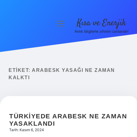
Kısa ve Enerjik
menüyü
aç
Anlık bilgilerle zihnini canlandır!
Anasayfa
Gizlilik Politikası
Yasal Uyarı
ETIKET:
ARABESK YASAĞI NE ZAMAN
KALKTI
Hakkımızda
TÜRKIYEDE ARABESK NE ZAMAN
YASAKLANDI
Tarih: Kasım 6, 2024