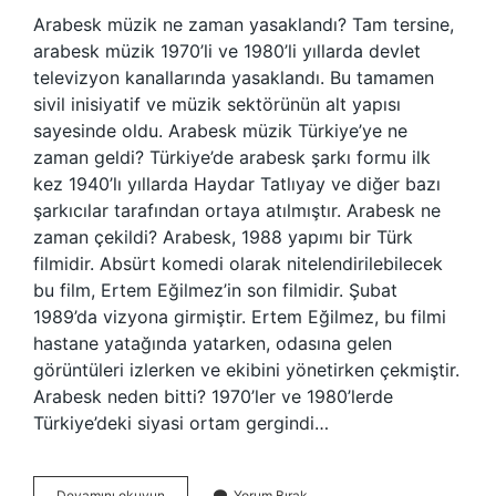
Arabesk müzik ne zaman yasaklandı? Tam tersine,
arabesk müzik 1970’li ve 1980’li yıllarda devlet
televizyon kanallarında yasaklandı. Bu tamamen
sivil inisiyatif ve müzik sektörünün alt yapısı
sayesinde oldu. Arabesk müzik Türkiye’ye ne
zaman geldi? Türkiye’de arabesk şarkı formu ilk
kez 1940’lı yıllarda Haydar Tatlıyay ve diğer bazı
şarkıcılar tarafından ortaya atılmıştır. Arabesk ne
zaman çekildi? Arabesk, 1988 yapımı bir Türk
filmidir. Absürt komedi olarak nitelendirilebilecek
bu film, Ertem Eğilmez’in son filmidir. Şubat
1989’da vizyona girmiştir. Ertem Eğilmez, bu filmi
hastane yatağında yatarken, odasına gelen
görüntüleri izlerken ve ekibini yönetirken çekmiştir.
Arabesk neden bitti? 1970’ler ve 1980’lerde
Türkiye’deki siyasi ortam gergindi…
Türkiyede
Devamını okuyun
Yorum Bırak