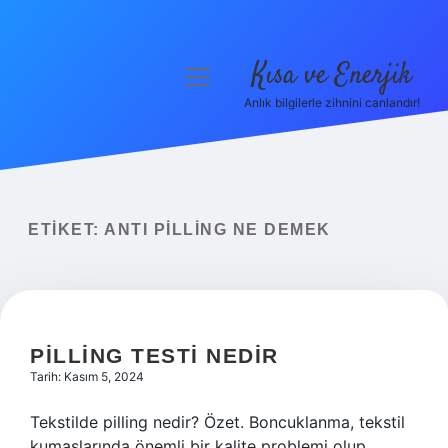
Kısa ve Enerjik
menüyü
aç
Anlık bilgilerle zihnini canlandır!
Anasayfa
Gizlilik Politikası
Yasal Uyarı
ETIKET:
ANTI PILLING NE DEMEK
Hakkımızda
PILLING TESTI NEDIR
Tarih: Kasım 5, 2024
Tekstilde pilling nedir? Özet. Boncuklanma, tekstil
kumaşlarında önemli bir kalite problemi olup,