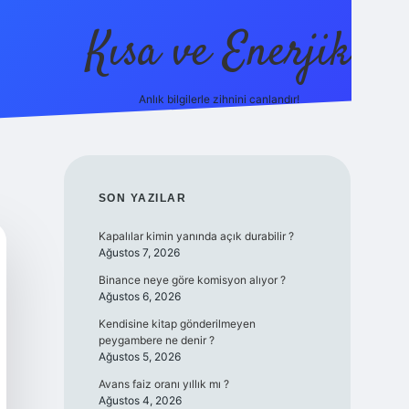
Kısa ve Enerjik
Anlık bilgilerle zihnini canlandır!
ilbet yeni giriş adre
SIDEBAR
SON YAZILAR
Kapalılar kimin yanında açık durabilir ?
Ağustos 7, 2026
Binance neye göre komisyon alıyor ?
Ağustos 6, 2026
Kendisine kitap gönderilmeyen
peygambere ne denir ?
Ağustos 5, 2026
Avans faiz oranı yıllık mı ?
Ağustos 4, 2026