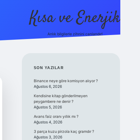
Kısa ve Enerjik
Anlık bilgilerle zihnini canlandır!
ilbet yeni giriş adres
SIDEBAR
SON YAZILAR
Binance neye göre komisyon alıyor ?
Ağustos 6, 2026
Kendisine kitap gönderilmeyen
peygambere ne denir ?
Ağustos 5, 2026
Avans faiz oranı yıllık mı ?
Ağustos 4, 2026
3 parça kuzu pirzola kaç gramdır ?
Ağustos 3, 2026