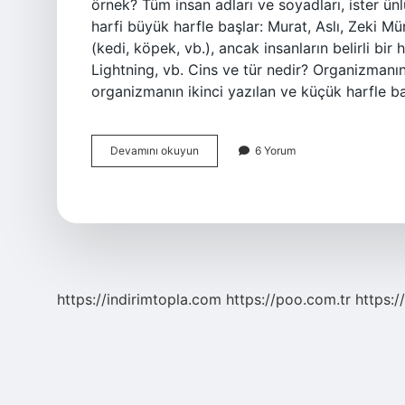
örnek? Tüm insan adları ve soyadları, ister ünl
harfi büyük harfle başlar: Murat, Aslı, Zeki Mü
(kedi, köpek, vb.), ancak insanların belirli bir
Lightning, vb. Cins ve tür nedir? Organizmanın
organizmanın ikinci yazılan ve küçük harfle b
Cins
Devamını okuyun
6 Yorum
Isim
Nedir
Örnek
https://indirimtopla.com
https://poo.com.tr
https:/