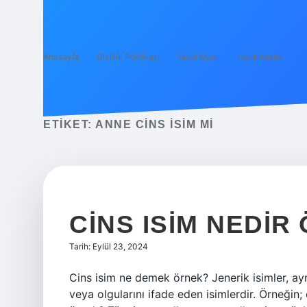
Anasayfa
Gizlilik Politikası
Yasal Uyarı
Hakkımızda
ETIKET:
ANNE CINS ISIM MI
CINS ISIM NEDIR
Tarih: Eylül 23, 2024
Cins isim ne demek örnek? Jenerik isimler, aynı
veya olgularını ifade eden isimlerdir. Örneğin; 