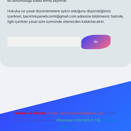
bu sorumluluğu kabul etmiş sayılırlar.
Hukuka ve yasal düzenlemelere aykırı olduğunu düşündüğünüz
içerikleri,
backlinkpanelicomtr@gmail.com
adresine bildirmeniz halinde,
ilgili içerikler yasal süre içerisinde sitemizden kaldırılacaktır.
Arama
iriş adresi
Reklam ve İletişim:
E-mail:
backlinkpaneli@gmail.com
Teams:
forumhizmeti@gmail.com
Whatsapp: 0262 606 0 726
Telegram:
@karabul