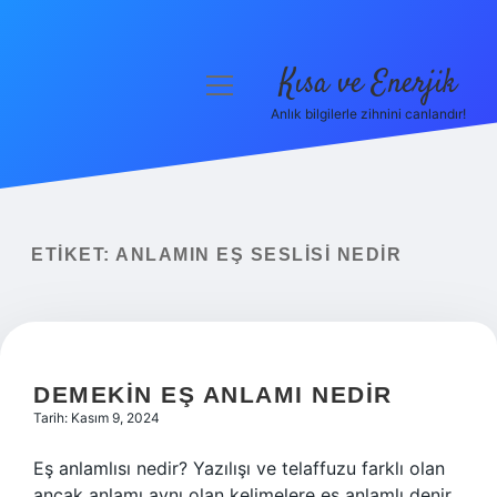
Kısa ve Enerjik
menüyü
aç
Anlık bilgilerle zihnini canlandır!
Anasayfa
Gizlilik Politikası
Yasal Uyarı
ETIKET:
ANLAMIN EŞ SESLISI NEDIR
Hakkımızda
DEMEKIN EŞ ANLAMI NEDIR
Tarih: Kasım 9, 2024
Eş anlamlısı nedir? Yazılışı ve telaffuzu farklı olan
ancak anlamı aynı olan kelimelere eş anlamlı denir.