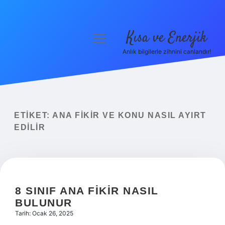
Kısa ve Enerjik
menüyü
aç
Anlık bilgilerle zihnini canlandır!
Anasayfa
Gizlilik Politikası
Yasal Uyarı
ETIKET:
ANA FIKIR VE KONU NASIL AYIRT
EDILIR
Hakkımızda
8 SINIF ANA FIKIR NASIL
BULUNUR
Tarih: Ocak 26, 2025