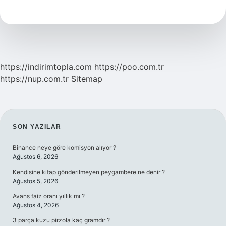
Ana
Fikir
Nasıl
Bulunur
https://indirimtopla.com
https://poo.com.tr
https://nup.com.tr
Sitemap
SIDEBAR
SON YAZILAR
Binance neye göre komisyon alıyor ?
Ağustos 6, 2026
Kendisine kitap gönderilmeyen peygambere ne denir ?
Ağustos 5, 2026
Avans faiz oranı yıllık mı ?
Ağustos 4, 2026
3 parça kuzu pirzola kaç gramdır ?