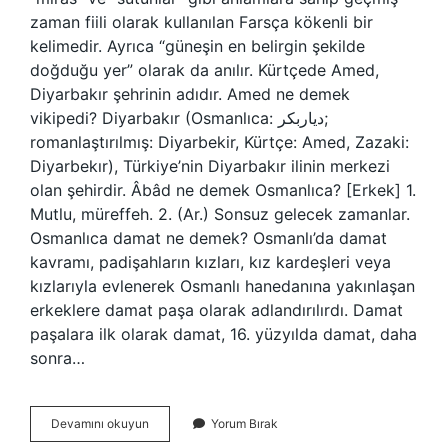
zaman fiili olarak kullanılan Farsça kökenli bir
kelimedir. Ayrıca “güneşin en belirgin şekilde
doğduğu yer” olarak da anılır. Kürtçede Amed,
Diyarbakır şehrinin adıdır. Amed ne demek
vikipedi? Diyarbakır (Osmanlıca: دیاربكر;
romanlaştırılmış: Diyarbekir, Kürtçe: Amed, Zazaki:
Diyarbekır), Türkiye’nin Diyarbakır ilinin merkezi
olan şehirdir. Âbâd ne demek Osmanlıca? [Erkek] 1.
Mutlu, müreffeh. 2. (Ar.) Sonsuz gelecek zamanlar.
Osmanlıca damat ne demek? Osmanlı’da damat
kavramı, padişahların kızları, kız kardeşleri veya
kızlarıyla evlenerek Osmanlı hanedanına yakınlaşan
erkeklere damat paşa olarak adlandırılırdı. Damat
paşalara ilk olarak damat, 16. yüzyılda damat, daha
sonra…
Osmanlıca
Devamını okuyun
Yorum Bırak
Amed