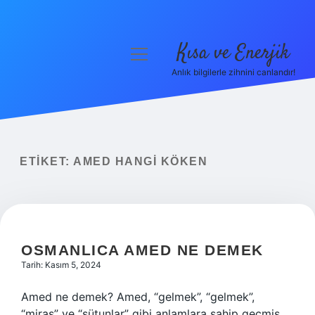
Kısa ve Enerjik
menüyü
aç
Anlık bilgilerle zihnini canlandır!
Anasayfa
Gizlilik Politikası
Yasal Uyarı
ETIKET:
AMED HANGI KÖKEN
Hakkımızda
OSMANLICA AMED NE DEMEK
Tarih: Kasım 5, 2024
Amed ne demek? Amed, “gelmek”, “gelmek”,
“miras” ve “sütunlar” gibi anlamlara sahip geçmiş