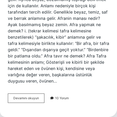
için de kullanılır. Anlamı nedeniyle birçok kişi
tarafından tercih edilir. Genellikle beyaz, temiz, saf
ve berrak anlamına gelir. Afranin manası nedir?
Ayak basılmamış beyaz zemin. Afra yapmak ne
demek? i. (tekrar kelimesi tafra kelimesine
benzetilerek) “şakacılık, kibir” anlamına gelir ve
tafra kelimesiyle birlikte kullanılır: “Bir afra, bir tafra
geldi.” “Dışarıdan dışarıya geçit yoktur.” “Birdenbire
bir patlama oldu.” Afra tavır ne demek? Afra Tafra
kelimesinin anlamı; Gösterişli ve kibirli bir şekilde
hareket eden ve övünen kişi, kendisine veya
varlığına değer veren, başkalarına üstünlük
duygusu veren, övünen…
Afra
Devamını okuyun
10 Yorum
Insan
Ne
Demek