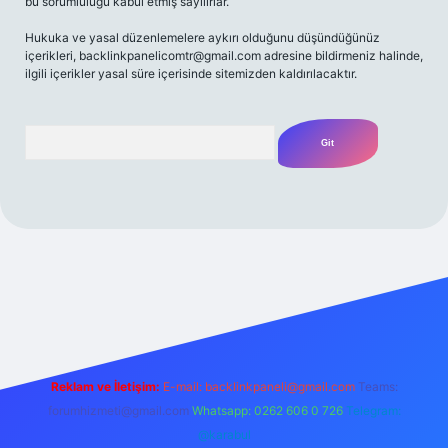
bu sorumluluğu kabul etmiş sayılırlar.
Hukuka ve yasal düzenlemelere aykırı olduğunu düşündüğünüz
içerikleri,
backlinkpanelicomtr@gmail.com
adresine bildirmeniz halinde,
ilgili içerikler yasal süre içerisinde sitemizden kaldırılacaktır.
Arama
giriş adresi
Reklam ve İletişim:
E-mail:
backlinkpaneli@gmail.com
Teams:
forumhizmeti@gmail.com
Whatsapp: 0262 606 0 726
Telegram:
@karabul