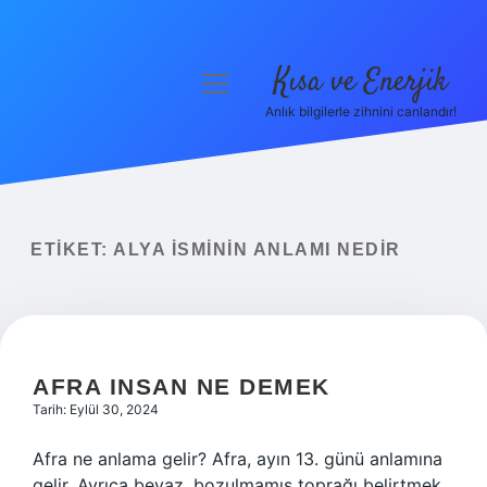
Kısa ve Enerjik
menüyü
aç
Anlık bilgilerle zihnini canlandır!
Anasayfa
Gizlilik Politikası
Yasal Uyarı
ETIKET:
ALYA ISMININ ANLAMI NEDIR
Hakkımızda
AFRA INSAN NE DEMEK
Tarih: Eylül 30, 2024
Afra ne anlama gelir? Afra, ayın 13. günü anlamına
gelir. Ayrıca beyaz, bozulmamış toprağı belirtmek