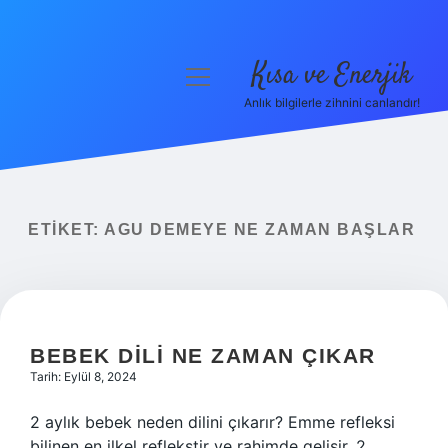
Kısa ve Enerjik
menüyü
aç
Anlık bilgilerle zihnini canlandır!
Anasayfa
Gizlilik Politikası
Yasal Uyarı
ETIKET:
AGU DEMEYE NE ZAMAN BAŞLAR
Hakkımızda
BEBEK DILI NE ZAMAN ÇIKAR
Tarih: Eylül 8, 2024
2 aylık bebek neden dilini çıkarır? Emme refleksi
bilinen en ilkel reflekstir ve rahimde gelişir. 2