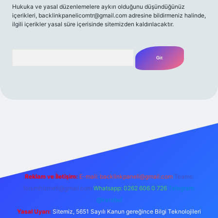
Hukuka ve yasal düzenlemelere aykırı olduğunu düşündüğünüz
içerikleri,
backlinkpanelicomtr@gmail.com
adresine bildirmeniz halinde,
ilgili içerikler yasal süre içerisinde sitemizden kaldırılacaktır.
Arama
iriş adresi
Reklam ve İletişim:
E-mail:
backlinkpaneli@gmail.com
Teams:
forumhizmeti@gmail.com
Whatsapp: 0262 606 0 726
Telegram:
@karabul
Yasal Uyarı:
Sitemiz, 5651 Sayılı Kanun gereğince Bilgi Teknolojileri