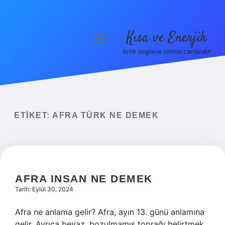
Kısa ve Enerjik
menüyü
aç
Anlık bilgilerle zihnini canlandır!
Anasayfa
Gizlilik Politikası
Yasal Uyarı
ETIKET:
AFRA TÜRK NE DEMEK
Hakkımızda
AFRA INSAN NE DEMEK
Tarih: Eylül 30, 2024
Afra ne anlama gelir? Afra, ayın 13. günü anlamına
gelir. Ayrıca beyaz, bozulmamış toprağı belirtmek