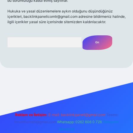
bu sorumluluğu kabul etmiş sayılırlar.
Hukuka ve yasal düzenlemelere aykırı olduğunu düşündüğünüz
içerikleri,
backlinkpanelicomtr@gmail.com
adresine bildirmeniz halinde,
ilgili içerikler yasal süre içerisinde sitemizden kaldırılacaktır.
Arama
riş adresi
Reklam ve İletişim:
E-mail:
backlinkpaneli@gmail.com
Teams:
forumhizmeti@gmail.com
Whatsapp: 0262 606 0 726
Telegram:
@karabul