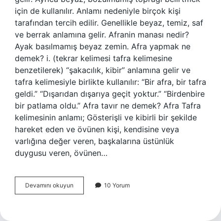
için de kullanılır. Anlamı nedeniyle birçok kişi
tarafından tercih edilir. Genellikle beyaz, temiz, saf
ve berrak anlamına gelir. Afranin manası nedir?
Ayak basılmamış beyaz zemin. Afra yapmak ne
demek? i. (tekrar kelimesi tafra kelimesine
benzetilerek) “şakacılık, kibir” anlamına gelir ve
tafra kelimesiyle birlikte kullanılır: “Bir afra, bir tafra
geldi.” “Dışarıdan dışarıya geçit yoktur.” “Birdenbire
bir patlama oldu.” Afra tavır ne demek? Afra Tafra
kelimesinin anlamı; Gösterişli ve kibirli bir şekilde
hareket eden ve övünen kişi, kendisine veya
varlığına değer veren, başkalarına üstünlük
duygusu veren, övünen…
Afra
Devamını okuyun
10 Yorum
Insan
Ne
Demek