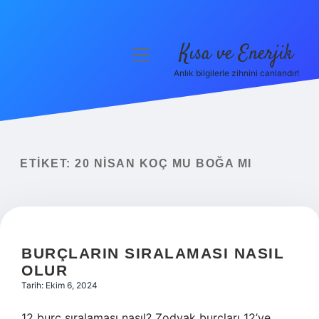
Kısa ve Enerjik
menüyü
aç
Anlık bilgilerle zihnini canlandır!
Anasayfa
Gizlilik Politikası
Yasal Uyarı
ETIKET:
20 NISAN KOÇ MU BOĞA MI
Hakkımızda
BURÇLARIN SIRALAMASI NASIL
OLUR
Tarih: Ekim 6, 2024
12 burç sıralaması nasıl? Zodyak burçları 12’ye