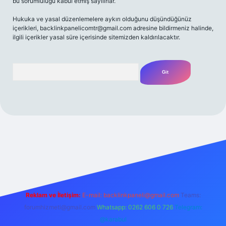
bu sorumluluğu kabul etmiş sayılırlar.
Hukuka ve yasal düzenlemelere aykırı olduğunu düşündüğünüz
içerikleri,
backlinkpanelicomtr@gmail.com
adresine bildirmeniz halinde,
ilgili içerikler yasal süre içerisinde sitemizden kaldırılacaktır.
Arama
riş adresi
Reklam ve İletişim:
E-mail:
backlinkpaneli@gmail.com
Teams:
forumhizmeti@gmail.com
Whatsapp: 0262 606 0 726
Telegram:
@karabul