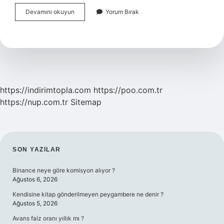
Laboratuvar
Devamını okuyun
Yorum Bırak
Da
Çalışmak
Için
Hangi
Bölüm
Okunmalı
https://indirimtopla.com
https://poo.com.tr
https://nup.com.tr
Sitemap
SIDEBAR
SON YAZILAR
Binance neye göre komisyon alıyor ?
Ağustos 6, 2026
Kendisine kitap gönderilmeyen peygambere ne denir ?
Ağustos 5, 2026
Avans faiz oranı yıllık mı ?