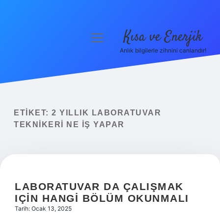
Kısa ve Enerjik
menüyü
aç
Anlık bilgilerle zihnini canlandır!
Anasayfa
Gizlilik Politikası
Yasal Uyarı
ETIKET:
2 YILLIK LABORATUVAR
TEKNIKERI NE IŞ YAPAR
Hakkımızda
LABORATUVAR DA ÇALIŞMAK
IÇIN HANGI BÖLÜM OKUNMALI
Tarih: Ocak 13, 2025