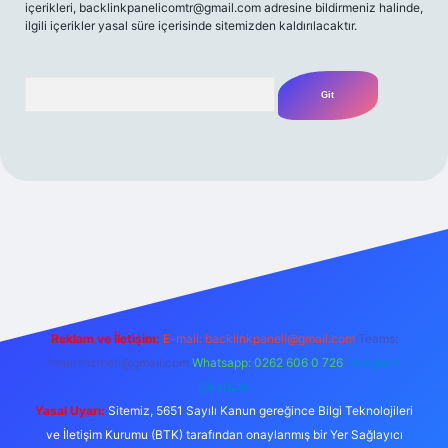
içerikleri,
backlinkpanelicomtr@gmail.com
adresine bildirmeniz halinde,
ilgili içerikler yasal süre içerisinde sitemizden kaldırılacaktır.
Arama
ş adresi
Reklam ve İletişim:
E-mail:
backlinkpaneli@gmail.com
Teams:
forumhizmeti@gmail.com
Whatsapp: 0262 606 0 726
Telegram:
@karabul
Yasal Uyarı:
Sitemiz, 5651 Sayılı Kanun gereğince Bilgi Teknolojileri
ve İletişim Kurumu (BTK) tarafından onaylanmış bir Yer Sağlayıcı