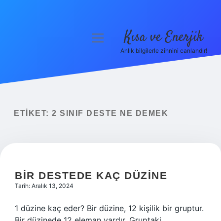
Kısa ve Enerjik
menüyü
aç
Anlık bilgilerle zihnini canlandır!
Anasayfa
Gizlilik Politikası
Yasal Uyarı
ETIKET:
2 SINIF DESTE NE DEMEK
Hakkımızda
BIR DESTEDE KAÇ DÜZINE
Tarih: Aralık 13, 2024
1 düzine kaç eder? Bir düzine, 12 kişilik bir gruptur.
Bir düzinede 12 eleman vardır. Gruptaki