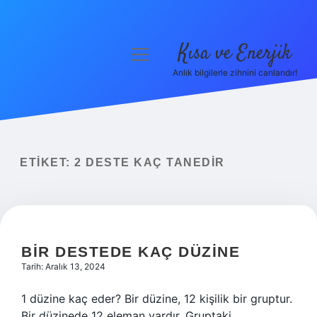
Kısa ve Enerjik
menüyü
aç
Anlık bilgilerle zihnini canlandır!
Anasayfa
Gizlilik Politikası
Yasal Uyarı
ETIKET:
2 DESTE KAÇ TANEDIR
Hakkımızda
BIR DESTEDE KAÇ DÜZINE
Tarih: Aralık 13, 2024
1 düzine kaç eder? Bir düzine, 12 kişilik bir gruptur.
Bir düzinede 12 eleman vardır. Gruptaki