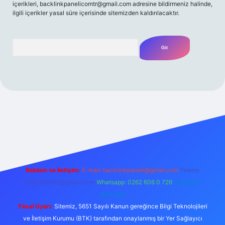
içerikleri,
backlinkpanelicomtr@gmail.com
adresine bildirmeniz halinde,
ilgili içerikler yasal süre içerisinde sitemizden kaldırılacaktır.
Arama
giriş adresi
Reklam ve İletişim:
E-mail:
backlinkpaneli@gmail.com
Teams:
forumhizmeti@gmail.com
Whatsapp: 0262 606 0 726
Telegram:
@karabul
Yasal Uyarı:
Sitemiz, 5651 Sayılı Kanun gereğince Bilgi Teknolojileri
ve İletişim Kurumu (BTK) tarafından onaylanmış bir Yer Sağlayıcı