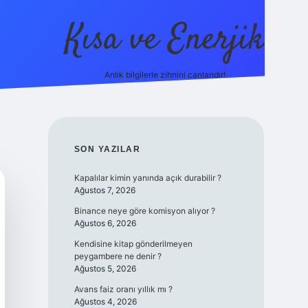
Kısa ve Enerjik
Anlık bilgilerle zihnini canlandır!
ilbet yeni giriş adre
SIDEBAR
SON YAZILAR
Kapalılar kimin yanında açık durabilir ?
Ağustos 7, 2026
Binance neye göre komisyon alıyor ?
Ağustos 6, 2026
Kendisine kitap gönderilmeyen
peygambere ne denir ?
Ağustos 5, 2026
Avans faiz oranı yıllık mı ?
Ağustos 4, 2026