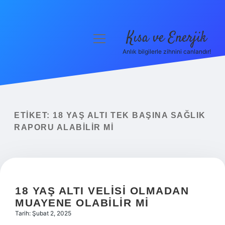
Kısa ve Enerjik
menüyü
aç
Anlık bilgilerle zihnini canlandır!
Anasayfa
Gizlilik Politikası
Yasal Uyarı
ETIKET:
18 YAŞ ALTI TEK BAŞINA SAĞLIK
RAPORU ALABILIR MI
Hakkımızda
18 YAŞ ALTI VELISI OLMADAN
MUAYENE OLABILIR MI
Tarih: Şubat 2, 2025