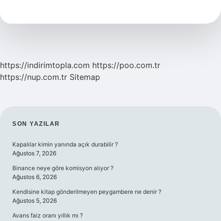
Altı
Velisi
Olmadan
Muayene
Olabilir
Mi
https://indirimtopla.com
https://poo.com.tr
https://nup.com.tr
Sitemap
SIDEBAR
SON YAZILAR
Kapalılar kimin yanında açık durabilir ?
Ağustos 7, 2026
Binance neye göre komisyon alıyor ?
Ağustos 6, 2026
Kendisine kitap gönderilmeyen peygambere ne denir ?
Ağustos 5, 2026
Avans faiz oranı yıllık mı ?