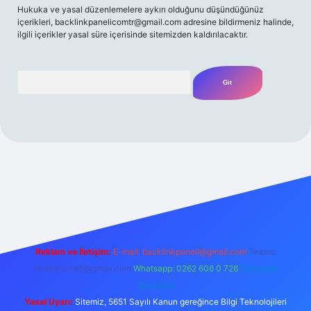
Hukuka ve yasal düzenlemelere aykırı olduğunu düşündüğünüz
içerikleri,
backlinkpanelicomtr@gmail.com
adresine bildirmeniz halinde,
ilgili içerikler yasal süre içerisinde sitemizden kaldırılacaktır.
Arama
riş adresi
Reklam ve İletişim:
E-mail:
backlinkpaneli@gmail.com
Teams:
forumhizmeti@gmail.com
Whatsapp: 0262 606 0 726
Telegram:
@karabul
Yasal Uyarı:
Sitemiz, 5651 Sayılı Kanun gereğince Bilgi Teknolojileri