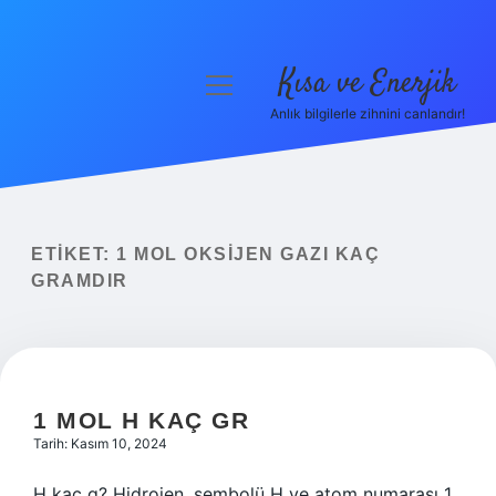
Kısa ve Enerjik
menüyü
aç
Anlık bilgilerle zihnini canlandır!
Anasayfa
Gizlilik Politikası
Yasal Uyarı
ETIKET:
1 MOL OKSIJEN GAZI KAÇ
GRAMDIR
Hakkımızda
1 MOL H KAÇ GR
Tarih: Kasım 10, 2024
H kaç g? Hidrojen, sembolü H ve atom numarası 1