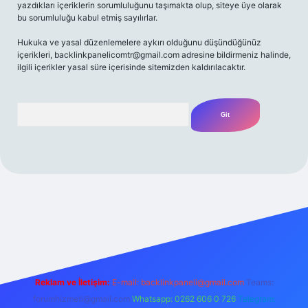
yazdıkları içeriklerin sorumluluğunu taşımakta olup, siteye üye olarak
bu sorumluluğu kabul etmiş sayılırlar.
Hukuka ve yasal düzenlemelere aykırı olduğunu düşündüğünüz
içerikleri,
backlinkpanelicomtr@gmail.com
adresine bildirmeniz halinde,
ilgili içerikler yasal süre içerisinde sitemizden kaldırılacaktır.
Arama
iriş adresi
Reklam ve İletişim:
E-mail:
backlinkpaneli@gmail.com
Teams:
forumhizmeti@gmail.com
Whatsapp: 0262 606 0 726
Telegram: