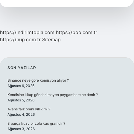
Diş
Fiyatı
Ne
Kadar
https://indirimtopla.com
https://poo.com.tr
https://nup.com.tr
Sitemap
SIDEBAR
SON YAZILAR
Binance neye göre komisyon alıyor ?
Ağustos 6, 2026
Kendisine kitap gönderilmeyen peygambere ne denir ?
Ağustos 5, 2026
Avans faiz oranı yıllık mı ?
Ağustos 4, 2026
3 parça kuzu pirzola kaç gramdır ?
Ağustos 3, 2026