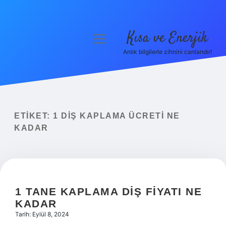
Kısa ve Enerjik
menüyü
aç
Anlık bilgilerle zihnini canlandır!
Anasayfa
Gizlilik Politikası
Yasal Uyarı
ETIKET:
1 DIŞ KAPLAMA ÜCRETI NE
KADAR
Hakkımızda
1 TANE KAPLAMA DIŞ FIYATI NE
KADAR
Tarih: Eylül 8, 2024