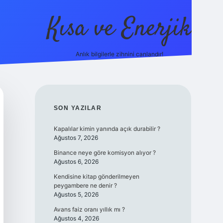
Kısa ve Enerjik
Anlık bilgilerle zihnini canlandır!
ilbet yeni giriş adresi
SIDEBAR
SON YAZILAR
Kapalılar kimin yanında açık durabilir ?
Ağustos 7, 2026
Binance neye göre komisyon alıyor ?
Ağustos 6, 2026
Kendisine kitap gönderilmeyen
peygambere ne denir ?
Ağustos 5, 2026
Avans faiz oranı yıllık mı ?
Ağustos 4, 2026