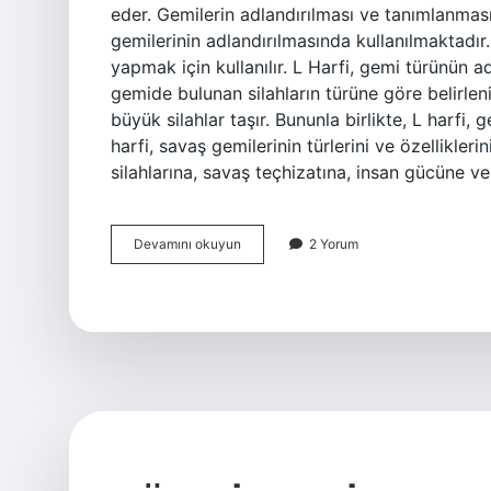
eder. Gemilerin adlandırılması ve tanımlanması 
gemilerinin adlandırılmasında kullanılmaktadır. 
yapmak için kullanılır. L Harfi, gemi türünün ad
gemide bulunan silahların türüne göre belirle
büyük silahlar taşır. Bununla birlikte, L harfi, g
harfi, savaş gemilerinin türlerini ve özellikleri
silahlarına, savaş teçhizatına, insan gücüne ve 
Savaş
Devamını okuyun
2 Yorum
gemilerinde
L
harfi
ne
demek