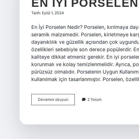
EN IYI PORSELEN
Tarih: Eylül 1, 2024
En İyi Porselen Nedir? Porselen, kırılmaya da
seramik malzemedir. Porselen, kirletmeye kar
dayanıklılık ve güzellik açısından çok uygundur
özellikleri sebebiyle son derece popülerdir. E
kaliteye dikkat etmeniz gerekir. En iyi porselen
korunmalı ve kolay temizlenmelidir. Ayrıca, po
pürüzsüz olmalıdır. Porselenin Uygun Kullanım
kullanılmak için tasarlanmıştır. Porselen, özel
En
Devamını okuyun
2 Yorum
iyi
porselen
nedir