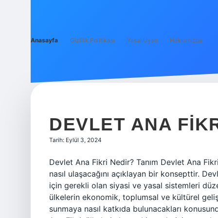
Anasayfa
Gizlilik Politikası
Yasal Uyarı
Hakkımızda
KISA
VE
DEVLET ANA FIKR
ENERJIK
Tarih: Eylül 3, 2024
YAZILAR
Devlet Ana Fikri Nedir? Tanım Devlet Ana Fikri
nasıl ulaşacağını açıklayan bir konsepttir. De
için gerekli olan siyasi ve yasal sistemleri düz
ülkelerin ekonomik, toplumsal ve kültürel geli
sunmaya nasıl katkıda bulunacakları konusunda